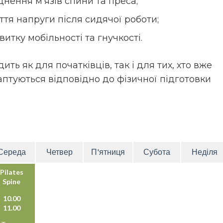
цнення м’язів спини та преса;
ття напруги після сидячої роботи;
витку мобільності та гнучкості.
ить як для початківців, так і для тих, хто вже
аптуються відповідно до фізичної підготовки
Середа
Четвер
П'ятниця
Субота
Неділя
Pilates
Spine
10.00
11.00