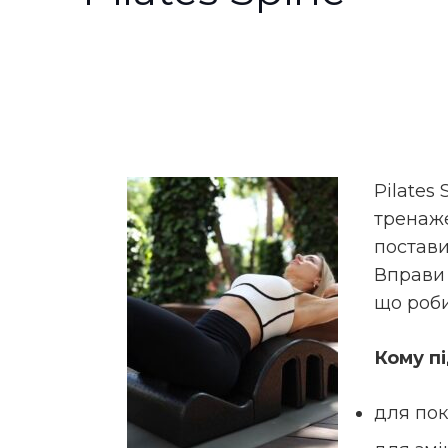
Pilates
тренаж
постави
Вправи 
що роби
Кому пі
для по