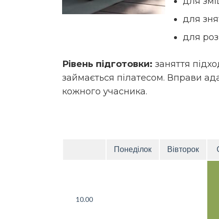
для змі
для зня
для роз
Рівень підготовки:
заняття підход
займається пілатесом. Вправи ад
кожного учасника.
Понеділок
Вівторок
10.00